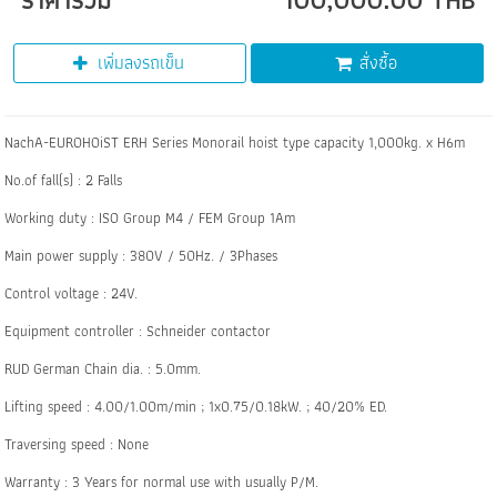
เพิ่มลงรถเข็น
สั่งซื้อ
NachA-EUROHOiST ERH Series Monorail hoist type capacity 1,000kg. x H6m
No.of fall(s) : 2 Falls
Working duty : ISO Group M4 / FEM Group 1Am
Main power supply : 380V / 50Hz. / 3Phases
Control voltage : 24V.
Equipment controller : Schneider contactor
RUD German Chain dia. : 5.0mm.
Lifting speed : 4.00/1.00m/min ; 1x0.75/0.18kW. ; 40/20% ED.
Traversing speed : None
Warranty : 3 Years for normal use with usually P/M.