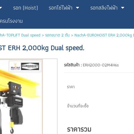
รอก (Hoist)
รอกโซ่ไฟฟ้า
รอกสลิงไฟฟ้า
เครนโรงงาน
chA-TOPLiFT Dual speed
>
รอกขนาด 2 ตัน
> NachA-EUROHOiST ERH 2,000kg D
T ERH 2,000kg Dual speed.
รหัสสินค้า :
ERH2000-02M4H6s
ราคา
จำนวนที่จะซื้อ
ราคารวม