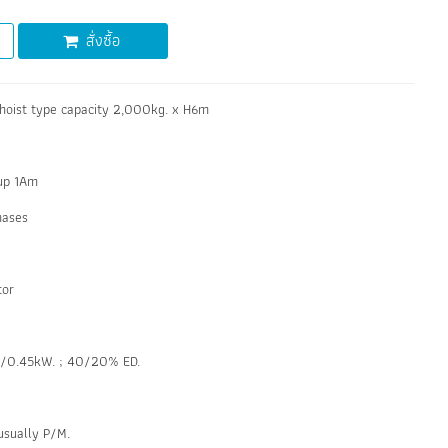
สั่งซื้อ
oist type capacity 2,000kg. x H6m
up 1Am
hases
tor
90/0.45kW. ; 40/20% ED.
usually P/M.