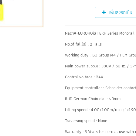
เพิ่มลงรถเข็น
NachA-EUROHOiST ERH Series Monorail h
No.of fall(s) : 2 Falls
Working duty : ISO Group M4 / FEM Gro
Main power supply : 380V / 50Hz. / 3P
Control voltage : 24V.
Equipment controller : Schneider contac
RUD German Chain dia. : 6.3mm.
Lifting speed : 4.00/1.00m/min ; 1x1.
Traversing speed : None
Warranty : 3 Years for normal use with 